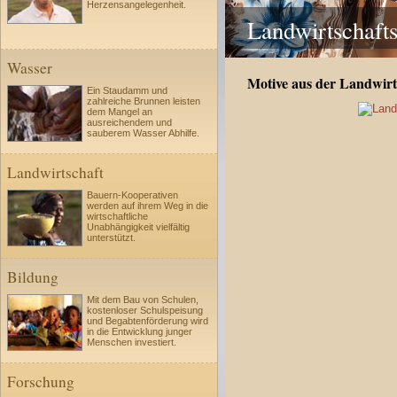
Herzensangelegenheit.
Landwirtschafts
Wasser
Motive aus der Landwirt
Ein Staudamm und
zahlreiche Brunnen leisten
dem Mangel an
ausreichendem und
sauberem Wasser Abhilfe.
Landwirtschaft
Bauern-Kooperativen
werden auf ihrem Weg in die
wirtschaftliche
Unabhängigkeit vielfältig
unterstützt.
Bildung
Mit dem Bau von Schulen,
kostenloser Schulspeisung
und Begabtenförderung wird
in die Entwicklung junger
Menschen investiert.
Forschung