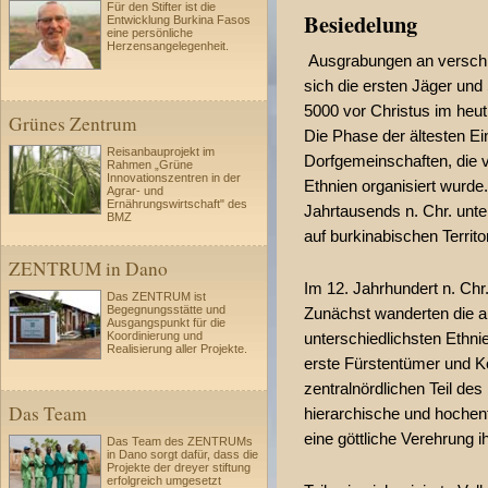
Für den Stifter ist die
Besiedelung
Entwicklung Burkina Fasos
eine persönliche
Herzensangelegenheit.
Ausgrabungen an verschi
sich die ersten Jäger un
5000 vor Christus im heut
Grünes Zentrum
Die Phase der ältesten E
Reisanbauprojekt im
Dorfgemeinschaften, die 
Rahmen „Grüne
Innovationszentren in der
Ethnien organisiert wurde
Agrar- und
Ernährungswirtschaft" des
Jahrtausends n. Chr. unt
BMZ
auf burkinabischen Territo
ZENTRUM in Dano
Im 12. Jahrhundert n. Chr.
Das ZENTRUM ist
Begegnungsstätte und
Zunächst wanderten die 
Ausgangspunkt für die
unterschiedlichsten Ethni
Koordinierung und
Realisierung aller Projekte.
erste Fürstentümer und K
zentralnördlichen Teil des
Das Team
hierarchische und hochen
eine göttliche Verehrung 
Das Team des ZENTRUMs
in Dano sorgt dafür, dass die
Projekte der dreyer stiftung
erfolgreich umgesetzt