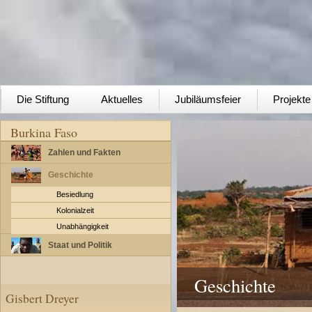
Die Stiftung
Aktuelles
Jubiläumsfeier
Projekte
Burkina Faso
Zahlen und Fakten
Geschichte
Besiedlung
Kolonialzeit
Unabhängigkeit
Staat und Politik
Geschichte
Gisbert Dreyer